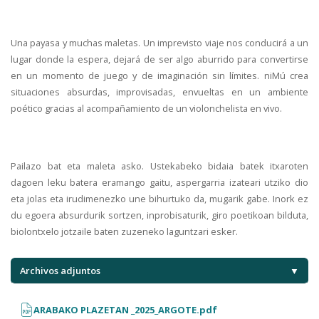
Una payasa y muchas maletas. Un imprevisto viaje nos conducirá a un
lugar donde la espera, dejará de ser algo aburrido para convertirse
en un momento de juego y de imaginación sin límites. niMú crea
situaciones absurdas, improvisadas, envueltas en un ambiente
poético gracias al acompañamiento de un violonchelista en vivo.
Pailazo bat eta maleta asko. Ustekabeko bidaia batek itxaroten
dagoen leku batera eramango gaitu, aspergarria izateari utziko dio
eta jolas eta irudimenezko une bihurtuko da, mugarik gabe. Inork ez
du egoera absurdurik sortzen, inprobisaturik, giro poetikoan bilduta,
biolontxelo jotzaile baten zuzeneko laguntzari esker.
Archivos adjuntos
▼
ARABAKO PLAZETAN _2025_ARGOTE.pdf