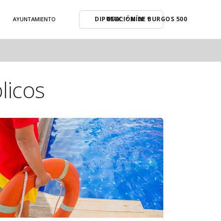
MAX: º MÍN: º
AYUNTAMIENTO
licos