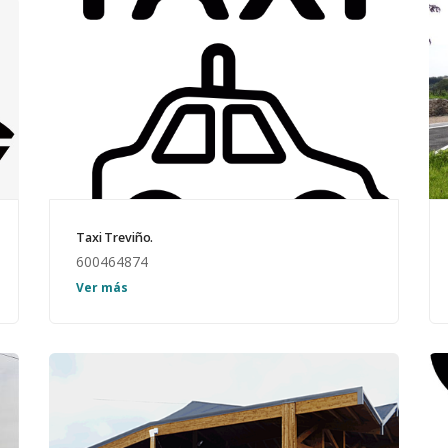
Taxi Treviño.
600464874
8 plazas.
Ver más