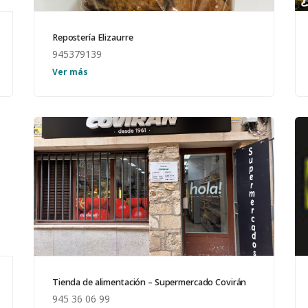
Repostería Elizaurre
945379139
Elisabeth Izaguirre. Punto de venta: Tienda de
Ver más
Alimentación Rotela. Treviño.
Tienda de alimentación – Supermercado Covirán
945 36 06 99