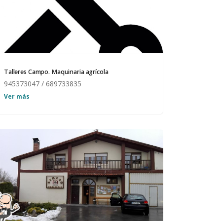
Talleres Campo. Maquinaria agrícola
945373047 / 689733835
Reparación de maquinaria agrícola y herrería.
Ver más