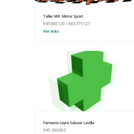
Taller MR. Motor Sport
945360120 / 665771127
Horario: L-V. 7:00 h – 15:00 h Servicio oficial
Ver más
de NTDD Tecnology y Enganches Aragón.
Farmacia Leyre Salazar Lavilla
945 360063