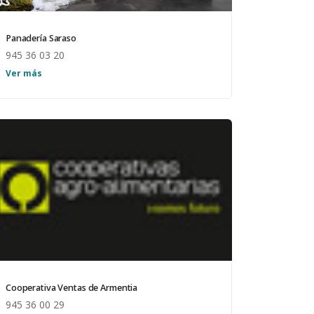
Panadería Saraso
945 36 03 20
Venta de pan y prensa. Horario: Martes a
Ver más
domingos de 8:00 h a 15:00 h Lunes cerrado.
Servicio de reparto por los pueblos.
Cooperativa Ventas de Armentia
945 36 00 29