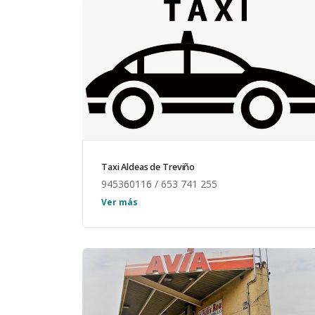
Taxi Aldeas de Treviño
945360116 / 653 741 255
8 plazas.
Ver más