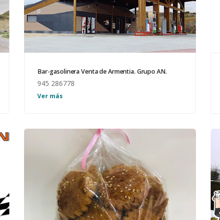
Bar-gasolinera Venta de Armentia. Grupo AN.
945 286778
Lavadero, Mini mercado con: bar, cafetería y
Ver más
tienda. Horario bar: L-D. 7:00-22:00
Autoservicio de gasolinera 24 h.