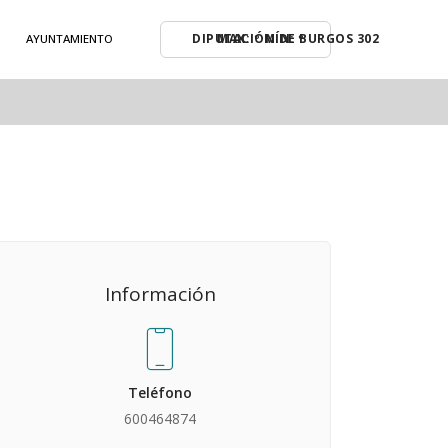
MAX: º MÍN: º
AYUNTAMIENTO
Información
Teléfono
600464874