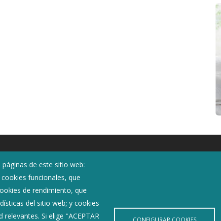
Noticias
 páginas de este sitio web:
Eventos
; cookies funcionales, que
Corporación Municipal
 cookies de rendimiento, que
Teléfonos de interés
ísticas del sitio web; y cookies
d relevantes. Si elige "ACEPTAR
CONFIGURAR COOKIES