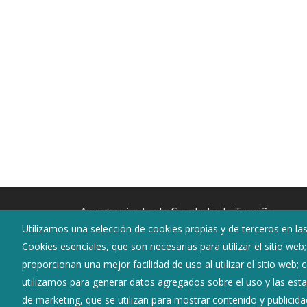
Ayuntamiento de Condado de Treviño
Utilizamos una selección de cookies propias y de terceros en las
:
Plaza Maria Diez de Ure 1 - 09215
Cookies esenciales, que son necesarias para utilizar el sitio web
:
945360018
proporcionan una mejor facilidad de uso al utilizar el sitio web;
:
ayuntamiento@condadodetrevino.es /
utilizamos para generar datos agregados sobre el uso y las estad
secretaria@condadodetrevino.es /
de marketing, que se utilizan para mostrar contenido y publicida
serviciostecnicos@condadodetrevino.es