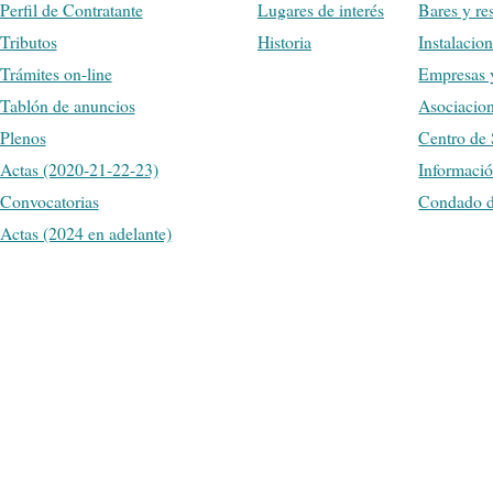
Perfil de Contratante
Lugares de interés
Bares y re
Tributos
Historia
Instalacio
Trámites on-line
Empresas 
Tablón de anuncios
Asociacio
Plenos
Centro de
Actas (2020-21-22-23)
Informaci
Convocatorias
Condado d
Actas (2024 en adelante)