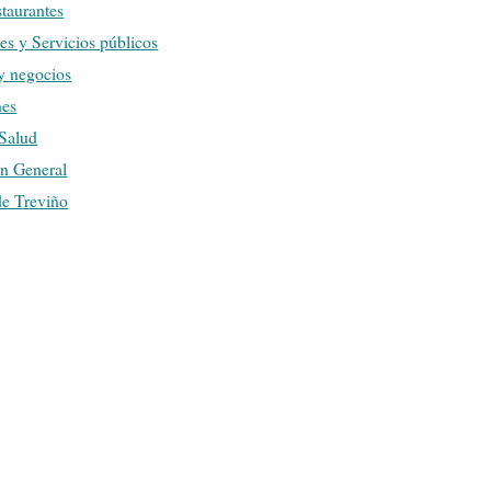
staurantes
nes y Servicios públicos
y negocios
nes
 Salud
ón General
e Treviño