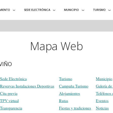
MIENTO
SEDE ELECTRÓNICA
MUNICIPIO
TURISMO
Mapa Web
VIÑO
Sede Electrónica
Turismo
Municipio
Revervas Instalaciones Deportivas
Campaña Turismo
Galería de
Cita previa
Alojamientos
Teléfonos 
TPV virtual
Rutas
Eventos
Transparencia
Fiestas y tradiciones
Noticias