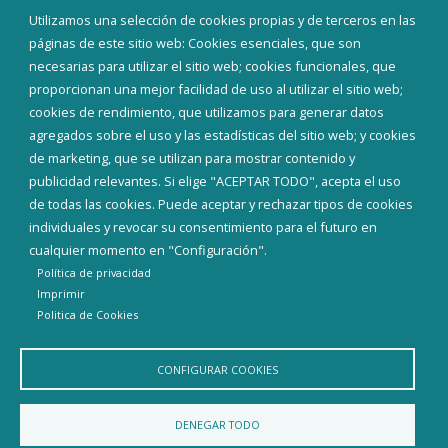
Eventos
Utilizamos una selección de cookies propias y de terceros en las
Corporación Municipal
páginas de este sitio web: Cookies esenciales, que son
Teléfonos de interés
necesarias para utilizar el sitio web; cookies funcionales, que
proporcionan una mejor facilidad de uso al utilizar el sitio web;
INICIAR SESIÓN
cookies de rendimiento, que utilizamos para generar datos
MAPA WEB
agregados sobre el uso y las estadísticas del sitio web; y cookies
de marketing, que se utilizan para mostrar contenido y
publicidad relevantes. Si elige "ACEPTAR TODO", acepta el uso
de todas las cookies. Puede aceptar y rechazar tipos de cookies
individuales y revocar su consentimiento para el futuro en
cualquier momento en "Configuración".
Política de privacidad
Imprimir
Politica de Cookies
CONFIGURAR COOKIES
Aviso Legal
Política de privacidad
Política de Cookies
DENEGAR TODO
Declaración de accesibilidad